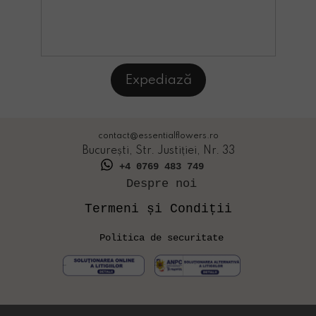
Expediază
contact@essentialflowers.ro
București, Str. Justiției, Nr. 33
+4 0769 483 749
Despre noi
Termeni și Condiții
Politica de securitate
ANPC
ANPC -SALhfgjf