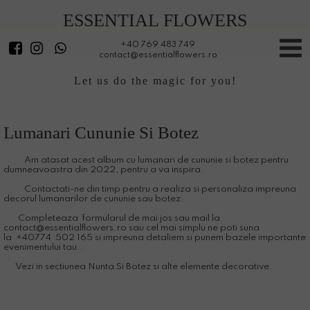
ESSENTIAL FLOWERS
+40 769 483 749
contact@essentialflowers.ro
Let us do the magic for you!
Lumanari Cununie Si Botez
Am atasat acest album cu lumanari de cununie si botez pentru
dumneavoastra din 2022, pentru a va inspira.
Contactati-ne din timp pentru a realiza si personaliza impreuna
decorul lumanarilor de cununie sau botez.
Completeaza formularul de mai jos sau mail la
contact@essentialflowers.ro sau cel mai simplu ne poti suna
la
+40774 502 165 si impreuna detaliem si punem bazele importante
evenimentului tau..
Vezi in sectiunea Nunta Si Botez si alte elemente decorative.