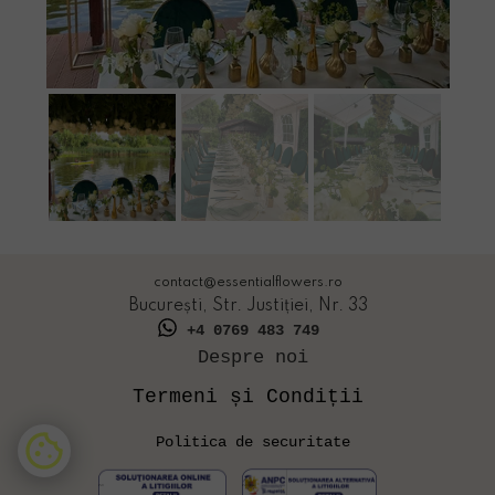
contact@essentialflowers.ro
București, Str. Justiției, Nr. 33
+4 0769 483 749
Despre noi
Termeni și Condiții
Politica de securitate
ANPC
ANPC -SALhfgjf